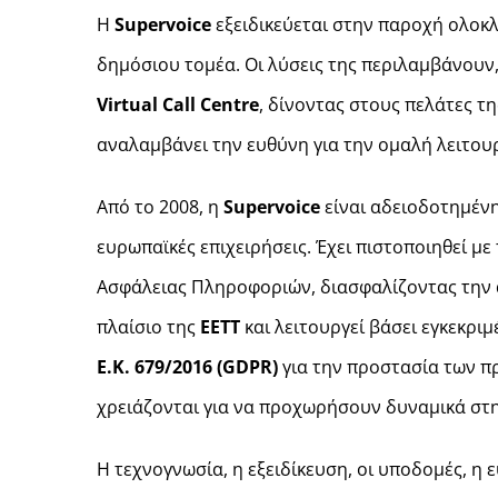
Η
Supervoice
εξειδικεύεται στην παροχή ολοκλ
δημόσιου τομέα. Οι λύσεις της περιλαμβάνουν
Virtual
Call
Centre
, δίνοντας στους πελάτες τ
αναλαμβάνει την ευθύνη για την ομαλή λειτουρ
Από το 2008, η
Supervoice
είναι αδειοδοτημέν
ευρωπαϊκές επιχειρήσεις. Έχει πιστοποιηθεί μ
Ασφάλειας Πληροφοριών, διασφαλίζοντας την α
πλαίσιο της
ΕΕΤΤ
και λειτουργεί βάσει εγκεκρι
Ε.Κ. 679/2016 (
GDPR
)
για την προστασία των π
χρειάζονται για να προχωρήσουν δυναμικά στη
Η τεχνογνωσία, η εξειδίκευση, οι υποδομές, η 