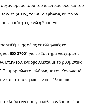
 οργανισμούς τόσο του ιδιωτικού όσο και του
e
service
(AiOS
)
, το
SV
Telephony
, και το
SV
 προτεραιότητες, ενώ η Supervoice
ροστιθέμενης αξίας σε ελληνικές και
ς και
ISO
27001
για το Σύστημα Διαχείρισης
 Επιπλέον, εναρμονίζεται με το ρυθμιστικό
Ε
. Συμμορφώνεται πλήρως με τον Κανονισμό
ην εμπιστοσύνη και την ασφάλεια που
ς αποτελούν εγγύηση για κάθε συνδρομητή μας.