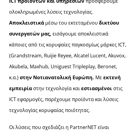
ICT
προϊόντων και υπηρεσιών
προσφέρουμε
ολοκληρωμένες λύσεις τεχνολογίας.
Αποκλειστικά
μέσω του εκτεταμένου
δικτύου
συνεργατών μας,
εισάγουμε αποκλειστικά
κάποιες από τις κορυφαίες παγκοσμίως μάρκες ICT,
(Grandstream, Ruijie Reyee, Alcatel Lucent, Akuvox,
Akubela, Maxhub, Uniguest Tripleplay, Beronet,
κ.α.)
στην Νοτιανατολική Ευρώπη.
Με
εκτενή
εμπειρία
στην τεχνολογία και
εστιασμένοι
στις
ICT εφαρμογές, παρέχουμε προϊόντα και λύσεις
τεχνολογίας κορυφαίας ποιότητας.
Οι λύσεις που σχεδιάζει η PartnerNET είναι