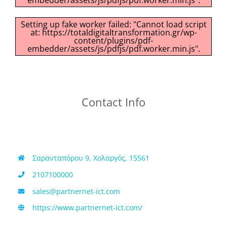
embedder/assets/js/pdfjs/pdf.worker.min.js".
Setting up fake worker failed: "Cannot load script
at: https://totaldigitaltransformation.gr/wp-
content/plugins/pdf-
embedder/assets/js/pdfjs/pdf.worker.min.js".
Contact Info
Σαρανταπόρου 9, Χολαργός, 15561
2107100000
sales@partnernet-ict.com
https://www.partnernet-ict.com/